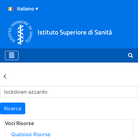
Istituto Superiore di Sanità
Risultati della Ricerca - Ar
Ricerca
Voci Risorse
Qualsiasi Risorsa