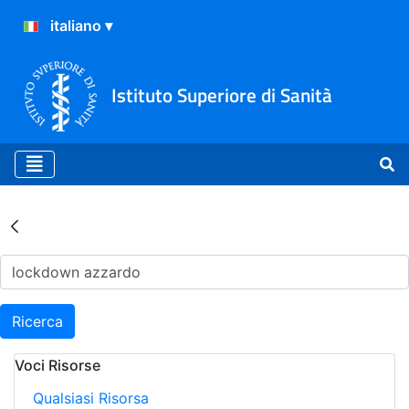
Istituto Superiore di Sanità
Risultati della Ricerca - Ar
Ricerca
Voci Risorse
Qualsiasi Risorsa