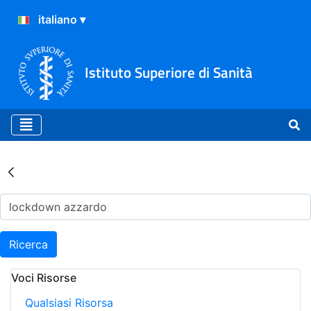
Istituto Superiore di Sanità
Risultati della Ricerca - Ar
Ricerca
Voci Risorse
Qualsiasi Risorsa