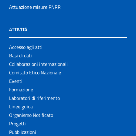
Attuazione misure PNRR
ATTIVITÀ
Accesso agli atti
Basi di dati
Collaborazioni internazionali
Comitato Etico Nazionale
Eventi
Formazione
Laboratori di riferimento
Linee guida
Organismo Notificato
Progetti
Pubblicazioni