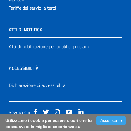
Tariffe dei servizi a terzi
ATTI DI NOTIFICA
Atti di notificazione per pubblici proclami
ACCESSIBILITÀ
Dichiarazione di accessibilità
Seguici su:
Utilizziamo i cookie per essere sicuri che tu
Acconsento
Accessibilità: form di segnalazione di prima istanza per
possa avere la migliore esperienza sul