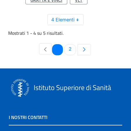
GRATTA E VINCI
VLT
4 Elementi
Mostrati 1 - 4 su 5 risultati.
Pagina
Pagina
1
2
Istituto Superiore di Sanità
I NOSTRI CONTATTI