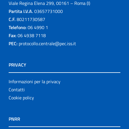
Viale Regina Elena 299, 00161 – Roma (I)
Partita I.V.A.
03657731000
C.F.
80211730587
Telefono:
06 4990 1
Fax:
06 4938 7118
PEC:
protocollo.centrale@pec.iss.it
PRIVACY
Informazioni per la privacy
Contatti
Cookie policy
PNRR