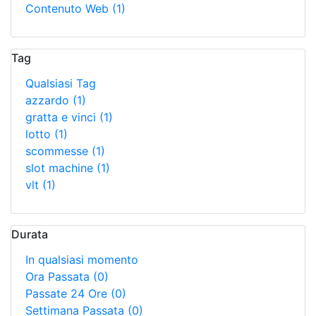
Contenuto Web
(1)
Tag
Qualsiasi Tag
azzardo
(1)
gratta e vinci
(1)
lotto
(1)
scommesse
(1)
slot machine
(1)
vlt
(1)
Durata
In qualsiasi momento
Ora Passata
(0)
Passate 24 Ore
(0)
Settimana Passata
(0)