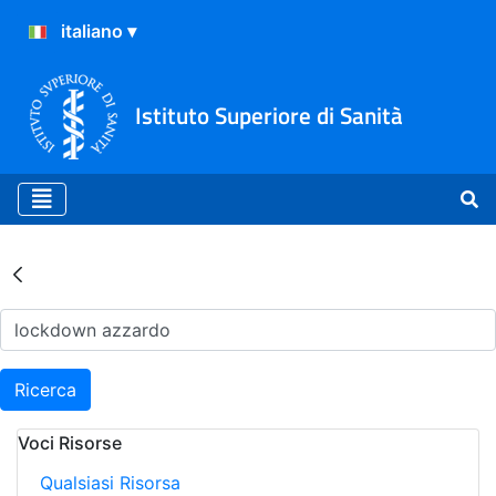
Istituto Superiore di Sanità
Risultati della Ricerca - Ar
Ricerca
Voci Risorse
Qualsiasi Risorsa