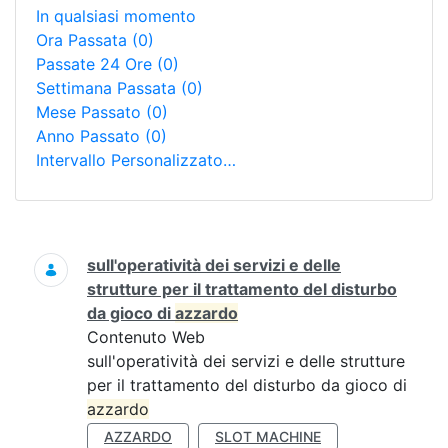
In qualsiasi momento
Ora Passata
(0)
Passate 24 Ore
(0)
Settimana Passata
(0)
Mese Passato
(0)
Anno Passato
(0)
Intervallo Personalizzato…
Ricerca
sull'operatività dei servizi e delle
strutture per il trattamento del disturbo
da gioco di
azzardo
Contenuto Web
sull'operatività dei servizi e delle strutture
per il trattamento del disturbo da gioco di
azzardo
AZZARDO
SLOT MACHINE