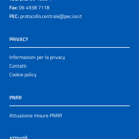
Fax:
06 4938 7118
PEC:
protocollo.centrale@pec.iss.it
PRIVACY
Informazioni per la privacy
Contatti
Cookie policy
PNRR
Attuazione misure PNRR
ATTIVITÀ