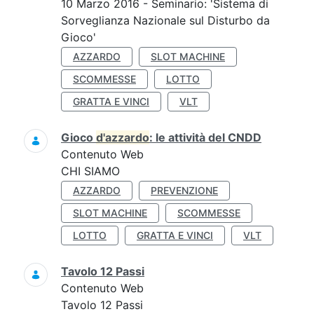
10 Marzo 2016 - Seminario: 'Sistema di
Sorveglianza Nazionale sul Disturbo da
Gioco'
AZZARDO
SLOT MACHINE
SCOMMESSE
LOTTO
GRATTA E VINCI
VLT
Gioco
d'azzardo
: le attività del CNDD
Contenuto Web
CHI SIAMO
AZZARDO
PREVENZIONE
SLOT MACHINE
SCOMMESSE
LOTTO
GRATTA E VINCI
VLT
Tavolo 12 Passi
Contenuto Web
Tavolo 12 Passi