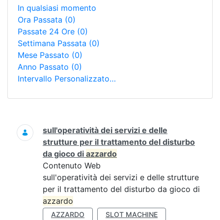
In qualsiasi momento
Ora Passata
(0)
Passate 24 Ore
(0)
Settimana Passata
(0)
Mese Passato
(0)
Anno Passato
(0)
Intervallo Personalizzato…
Ricerca
sull'operatività dei servizi e delle
strutture per il trattamento del disturbo
da gioco di
azzardo
Contenuto Web
sull'operatività dei servizi e delle strutture
per il trattamento del disturbo da gioco di
azzardo
AZZARDO
SLOT MACHINE