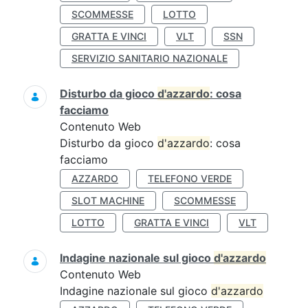
SCOMMESSE
LOTTO
GRATTA E VINCI
VLT
SSN
SERVIZIO SANITARIO NAZIONALE
Disturbo da gioco
d'azzardo
: cosa
facciamo
Contenuto Web
Disturbo da gioco
d'azzardo
: cosa
facciamo
AZZARDO
TELEFONO VERDE
SLOT MACHINE
SCOMMESSE
LOTTO
GRATTA E VINCI
VLT
Indagine nazionale sul gioco
d'azzardo
Contenuto Web
Indagine nazionale sul gioco
d'azzardo