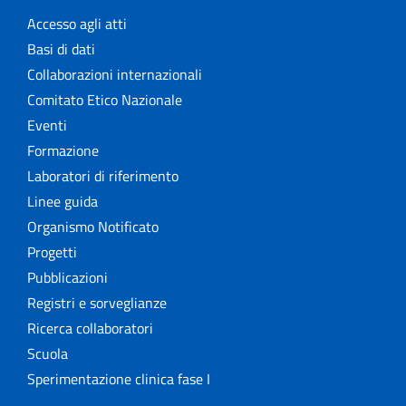
Accesso agli atti
Basi di dati
Collaborazioni internazionali
Comitato Etico Nazionale
Eventi
Formazione
Laboratori di riferimento
Linee guida
Organismo Notificato
Progetti
Pubblicazioni
Registri e sorveglianze
Ricerca collaboratori
Scuola
Sperimentazione clinica fase I