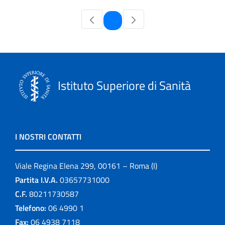
Pagina
1
Istituto Superiore di Sanità
I NOSTRI CONTATTI
Viale Regina Elena 299, 00161 – Roma (I)
Partita I.V.A.
03657731000
C.F.
80211730587
Telefono:
06 4990 1
Fax:
06 4938 7118