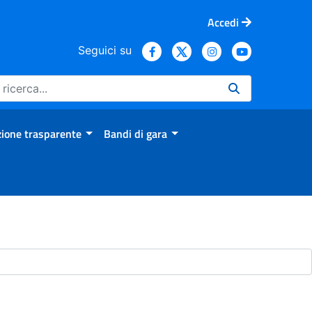
Accedi
Seguici su
ione trasparente
Bandi di gara