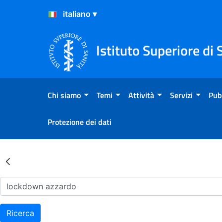
Salta al Contenuto
Salta al Footer
Istituto Superiore di 
Chi siamo
Temi
Attività
Servizi
Pub
Protezione dei dati
Risultati della Ricerca - Ar
Ricerca