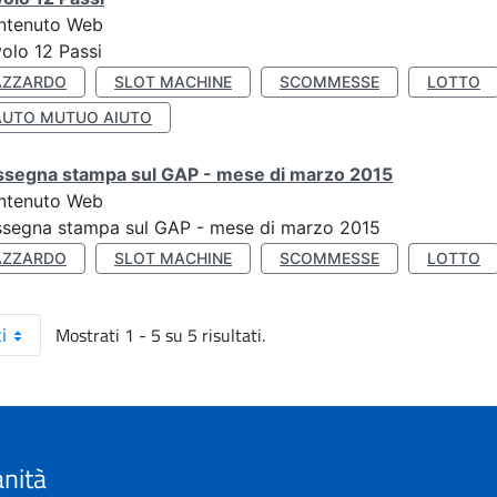
ntenuto Web
olo 12 Passi
AZZARDO
SLOT MACHINE
SCOMMESSE
LOTTO
AUTO MUTUO AIUTO
ssegna stampa sul GAP - mese di marzo 2015
ntenuto Web
ssegna stampa sul GAP - mese di marzo 2015
AZZARDO
SLOT MACHINE
SCOMMESSE
LOTTO
Mostrati 1 - 5 su 5 risultati.
i
anità