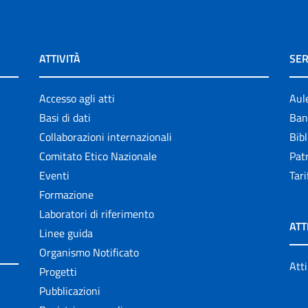
ATTIVITÀ
SER
Accesso agli atti
Aul
Basi di dati
Ban
Collaborazioni internazionali
Bibl
Comitato Etico Nazionale
Patr
Eventi
Tari
Formazione
Laboratori di riferimento
ATT
Linee guida
Organismo Notificato
Atti
Progetti
Pubblicazioni