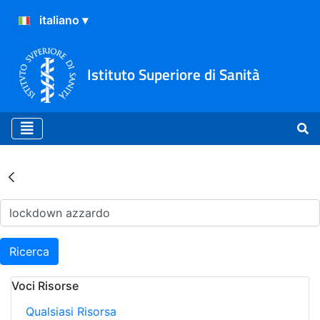
Istituto Superiore di Sanità
Risultati della Ricerca - Ar
Ricerca
Voci Risorse
Qualsiasi Risorsa