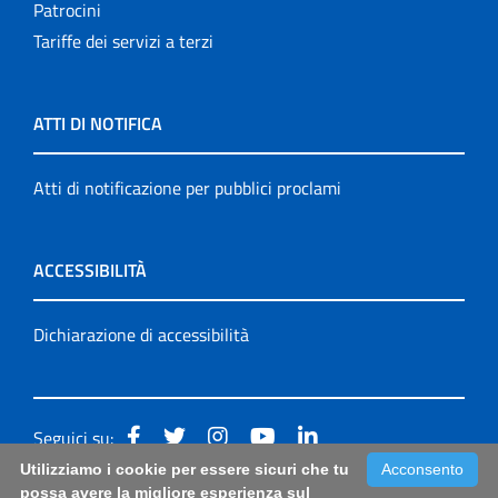
Patrocini
Tariffe dei servizi a terzi
ATTI DI NOTIFICA
Atti di notificazione per pubblici proclami
ACCESSIBILITÀ
Dichiarazione di accessibilità
Seguici su:
Utilizziamo i cookie per essere sicuri che tu
Acconsento
Accessibilità: form di segnalazione di prima istanza per
possa avere la migliore esperienza sul