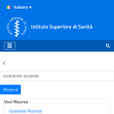
Istituto Superiore di Sanità
Risultati della Ricerca - Ar
Ricerca
Voci Risorse
Qualsiasi Risorsa