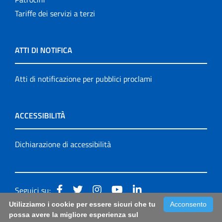
Tariffe dei servizi a terzi
ATTI DI NOTIFICA
Atti di notificazione per pubblici proclami
ACCESSIBILITÀ
Dichiarazione di accessibilità
Seguici su:
Utilizziamo i cookie per essere sicuri che tu
Acconsento
Accessibilità: form di segnalazione di prima istanza per
possa avere la migliore esperienza sul