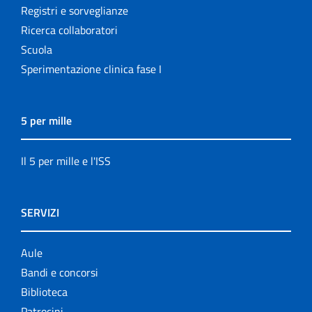
Registri e sorveglianze
Ricerca collaboratori
Scuola
Sperimentazione clinica fase I
5 per mille
Il 5 per mille e l'ISS
SERVIZI
Aule
Bandi e concorsi
Biblioteca
Patrocini