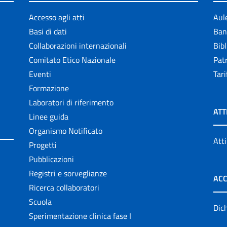
Accesso agli atti
Aul
Basi di dati
Ban
Collaborazioni internazionali
Bibl
Comitato Etico Nazionale
Patr
Eventi
Tari
Formazione
Laboratori di riferimento
ATT
Linee guida
Organismo Notificato
Atti
Progetti
Pubblicazioni
Registri e sorveglianze
ACC
Ricerca collaboratori
Scuola
Dich
Sperimentazione clinica fase I