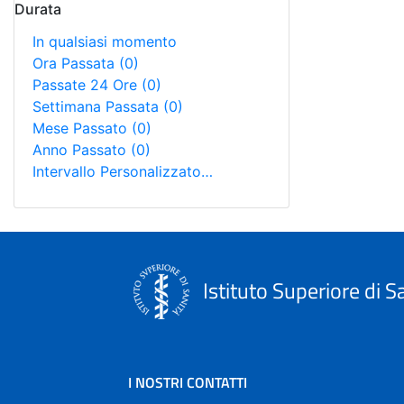
Durata
In qualsiasi momento
Ora Passata
(0)
Passate 24 Ore
(0)
Settimana Passata
(0)
Mese Passato
(0)
Anno Passato
(0)
Intervallo Personalizzato…
Istituto Superiore di S
I NOSTRI CONTATTI