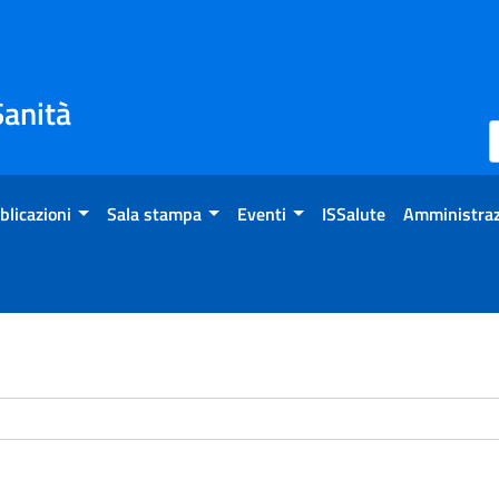
Sanità
blicazioni
Sala stampa
Eventi
ISSalute
Amministraz
chivio