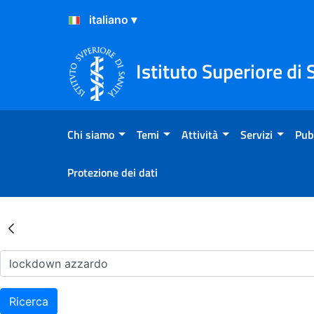
Salta al Contenuto
Salta al Footer
Istituto Superiore di 
Chi siamo
Temi
Attività
Servizi
Pub
Protezione dei dati
Risultati della Ricerca - Ar
Ricerca