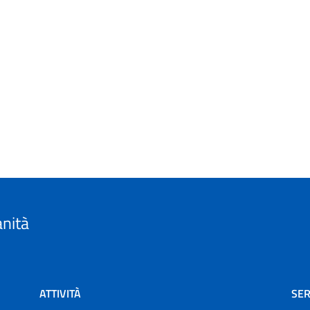
anità
ATTIVITÀ
SER