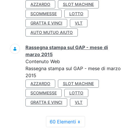
AZZARDO
SLOT MACHINE
SCOMMESSE
LOTTO
GRATTA E VINCI
VLT
AUTO MUTUO AIUTO
Rassegna stampa sul GAP - mese di
marzo 2015
Contenuto Web
Rassegna stampa sul GAP - mese di marzo
2015
AZZARDO
SLOT MACHINE
SCOMMESSE
LOTTO
GRATTA E VINCI
VLT
60 Elementi