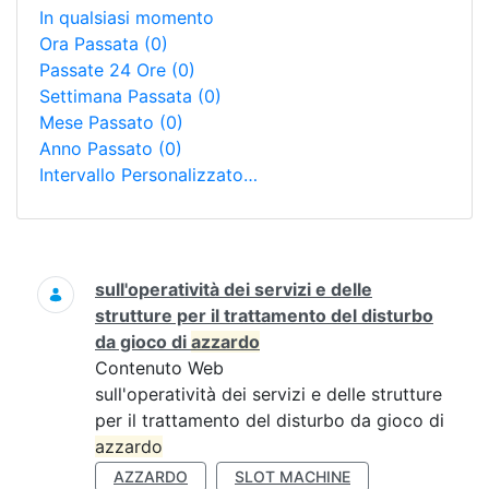
In qualsiasi momento
Ora Passata
(0)
Passate 24 Ore
(0)
Settimana Passata
(0)
Mese Passato
(0)
Anno Passato
(0)
Intervallo Personalizzato…
Ricerca
sull'operatività dei servizi e delle
strutture per il trattamento del disturbo
da gioco di
azzardo
Contenuto Web
sull'operatività dei servizi e delle strutture
per il trattamento del disturbo da gioco di
azzardo
AZZARDO
SLOT MACHINE