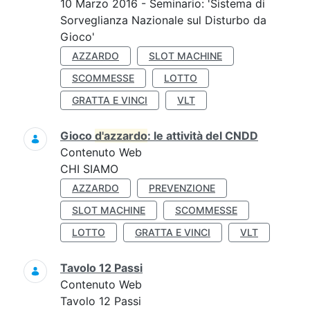
10 Marzo 2016 - Seminario: 'Sistema di
Sorveglianza Nazionale sul Disturbo da
Gioco'
AZZARDO
SLOT MACHINE
SCOMMESSE
LOTTO
GRATTA E VINCI
VLT
Gioco
d'azzardo
: le attività del CNDD
Contenuto Web
CHI SIAMO
AZZARDO
PREVENZIONE
SLOT MACHINE
SCOMMESSE
LOTTO
GRATTA E VINCI
VLT
Tavolo 12 Passi
Contenuto Web
Tavolo 12 Passi