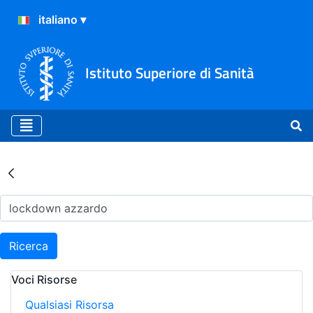
Istituto Superiore di Sanità
Risultati della Ricerca - Ar
Ricerca
Voci Risorse
Qualsiasi Risorsa