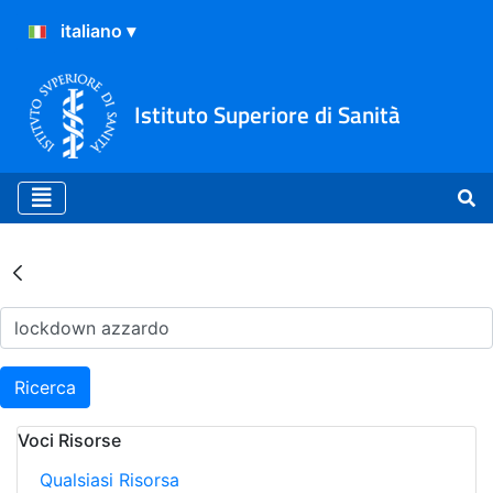
Istituto Superiore di Sanità
Risultati della Ricerca - Ar
Ricerca
Voci Risorse
Qualsiasi Risorsa