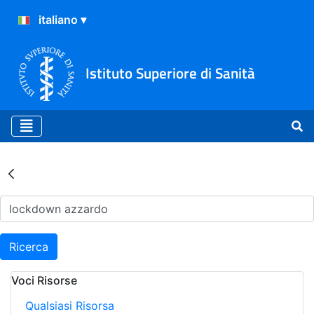
Istituto Superiore di Sanità
Risultati della Ricerca - Ar
Ricerca
Voci Risorse
Qualsiasi Risorsa