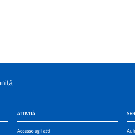
anità
ATTIVITÀ
SER
Accesso agli atti
Aul