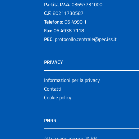
Partita I.V.A.
03657731000
C.F.
80211730587
Telefono:
06 4990 1
Fax:
06 4938 7118
PEC:
protocollo.centrale@pec.iss.it
PRIVACY
Informazioni per la privacy
Contatti
Cookie policy
PNRR
Attuazione misure PNRR