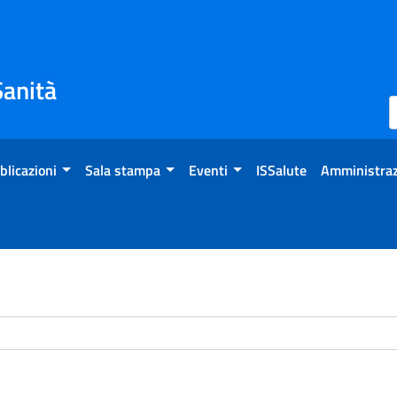
Sanità
blicazioni
Sala stampa
Eventi
ISSalute
Amministraz
chivio