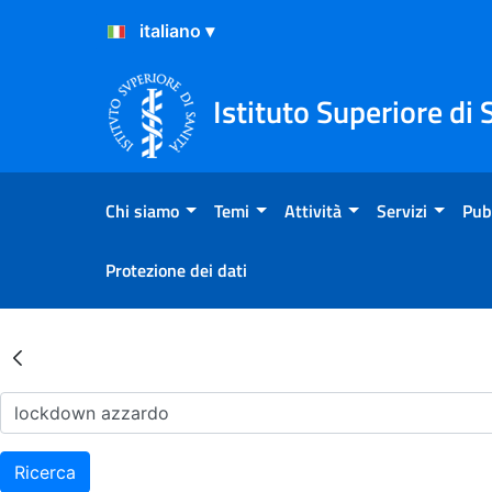
Salta al Contenuto
Salta al Footer
Istituto Superiore di 
Chi siamo
Temi
Attività
Servizi
Pub
Protezione dei dati
Risultati della Ricerca - Ar
Ricerca