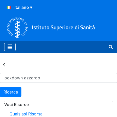
Istituto Superiore di Sanità
Risultati della Ricerca - Ar
Ricerca
Voci Risorse
Qualsiasi Risorsa