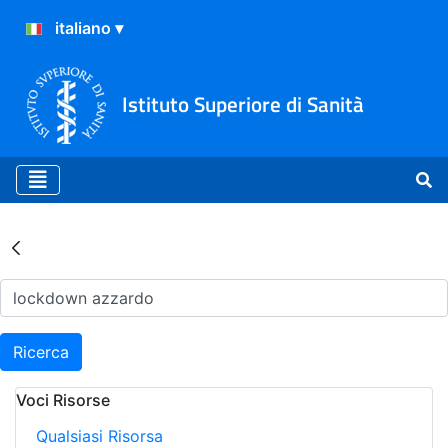
Istituto Superiore di Sanità
Risultati della Ricerca - Ar
Ricerca
Voci Risorse
Qualsiasi Risorsa