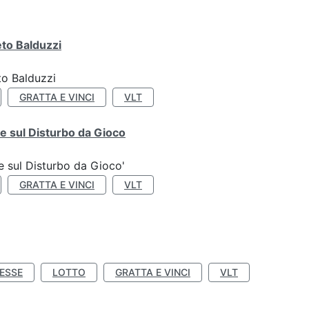
eto Balduzzi
to Balduzzi
GRATTA E VINCI
VLT
e sul Disturbo da Gioco
e sul Disturbo da Gioco'
GRATTA E VINCI
VLT
ESSE
LOTTO
GRATTA E VINCI
VLT