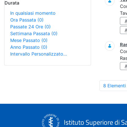
Durata
Co
In qualsiasi momento
Tav
Ora Passata
(0)
Passate 24 Ore
(0)
Settimana Passata
(0)
Mese Passato
(0)
Ra
Anno Passato
(0)
Co
Intervallo Personalizzato…
Ra
8 Elementi
Istituto Superiore di S