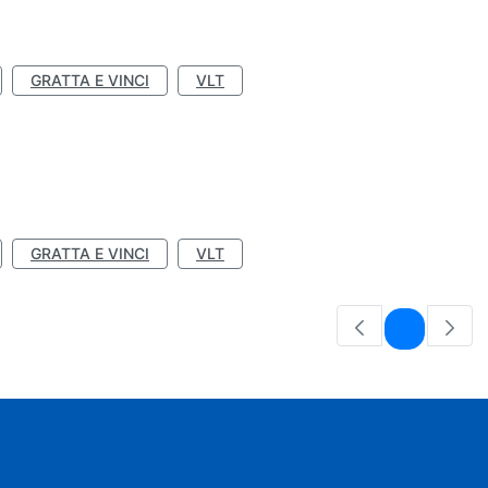
GRATTA E VINCI
VLT
GRATTA E VINCI
VLT
Pagina
1