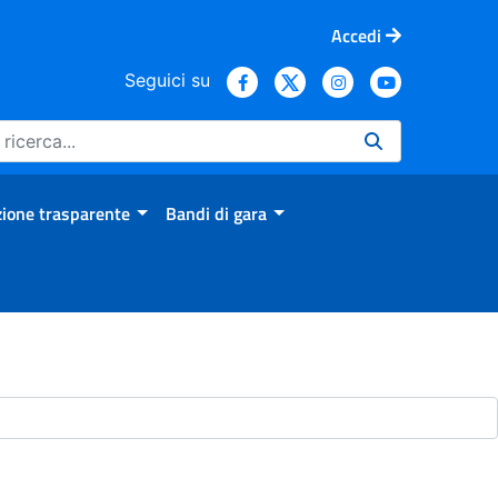
Accedi
Seguici su
ione trasparente
Bandi di gara