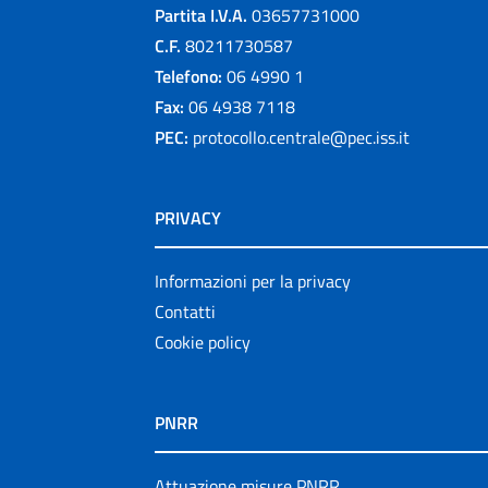
Partita I.V.A.
03657731000
C.F.
80211730587
Telefono:
06 4990 1
Fax:
06 4938 7118
PEC:
protocollo.centrale@pec.iss.it
PRIVACY
Informazioni per la privacy
Contatti
Cookie policy
PNRR
Attuazione misure PNRR