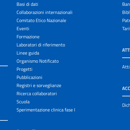
Basi di dati
Ban
Collaborazioni internazionali
Bibl
Comitato Etico Nazionale
Patr
Eventi
Tari
Formazione
Laboratori di riferimento
ATT
Linee guida
Organismo Notificato
Atti
Progetti
Pubblicazioni
Registri e sorveglianze
ACC
Ricerca collaboratori
Scuola
Dich
Sperimentazione clinica fase I