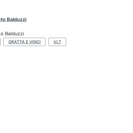
eto Balduzzi
to Balduzzi
GRATTA E VINCI
VLT