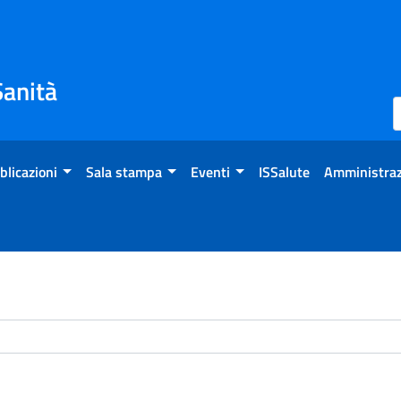
Sanità
blicazioni
Sala stampa
Eventi
ISSalute
Amministraz
chivio