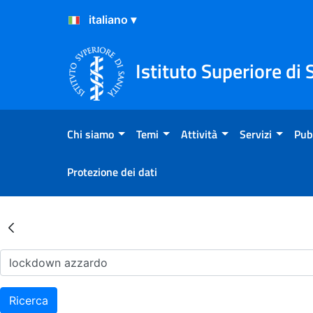
Salta al Contenuto
Salta al Footer
Istituto Superiore di 
Chi siamo
Temi
Attività
Servizi
Pub
Protezione dei dati
Risultati della Ricerca - Ar
Ricerca