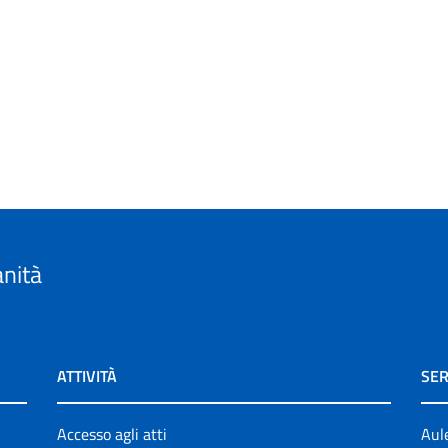
anità
ATTIVITÀ
SER
Accesso agli atti
Aul