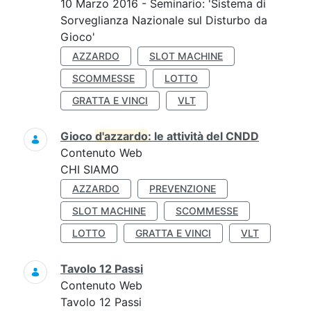
10 Marzo 2016 - Seminario: 'Sistema di
Sorveglianza Nazionale sul Disturbo da
Gioco'
AZZARDO
SLOT MACHINE
SCOMMESSE
LOTTO
GRATTA E VINCI
VLT
Gioco
d'azzardo
: le attività del CNDD
Contenuto Web
CHI SIAMO
AZZARDO
PREVENZIONE
SLOT MACHINE
SCOMMESSE
LOTTO
GRATTA E VINCI
VLT
Tavolo 12 Passi
Contenuto Web
Tavolo 12 Passi