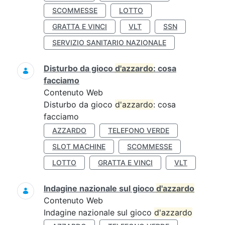
SCOMMESSE
LOTTO
GRATTA E VINCI
VLT
SSN
SERVIZIO SANITARIO NAZIONALE
Disturbo da gioco
d'azzardo
: cosa
facciamo
Contenuto Web
Disturbo da gioco
d'azzardo
: cosa
facciamo
AZZARDO
TELEFONO VERDE
SLOT MACHINE
SCOMMESSE
LOTTO
GRATTA E VINCI
VLT
Indagine nazionale sul gioco
d'azzardo
Contenuto Web
Indagine nazionale sul gioco
d'azzardo