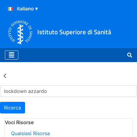
Istituto Superiore di Sanità
Risultati della Ricerca - Ar
Ricerca
Voci Risorse
Qualsiasi Risorsa