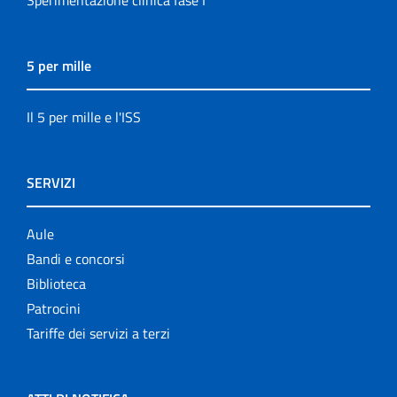
Sperimentazione clinica fase I
5 per mille
Il 5 per mille e l'ISS
SERVIZI
Aule
Bandi e concorsi
Biblioteca
Patrocini
Tariffe dei servizi a terzi