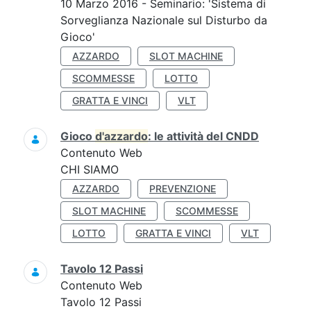
10 Marzo 2016 - Seminario: 'Sistema di
Sorveglianza Nazionale sul Disturbo da
Gioco'
AZZARDO
SLOT MACHINE
SCOMMESSE
LOTTO
GRATTA E VINCI
VLT
Gioco
d'azzardo
: le attività del CNDD
Contenuto Web
CHI SIAMO
AZZARDO
PREVENZIONE
SLOT MACHINE
SCOMMESSE
LOTTO
GRATTA E VINCI
VLT
Tavolo 12 Passi
Contenuto Web
Tavolo 12 Passi