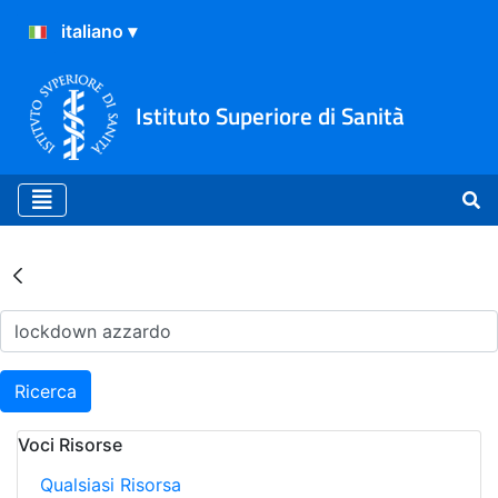
Istituto Superiore di Sanità
Risultati della Ricerca - Ar
Ricerca
Voci Risorse
Qualsiasi Risorsa