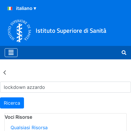
Istituto Superiore di Sanità
Risultati della Ricerca - Ar
Ricerca
Voci Risorse
Qualsiasi Risorsa