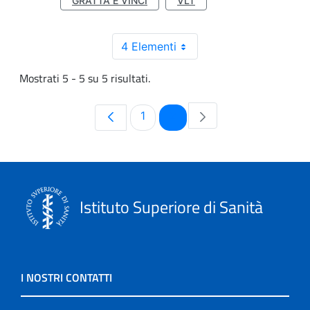
GRATTA E VINCI
VLT
4 Elementi
Mostrati 5 - 5 su 5 risultati.
Pagina
Pagina
1
2
Istituto Superiore di Sanità
I NOSTRI CONTATTI