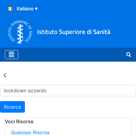
Istituto Superiore di Sanità
Risultati della Ricerca - Ar
Ricerca
Voci Risorse
Qualsiasi Risorsa