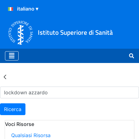
Istituto Superiore di Sanità
Risultati della Ricerca - Ar
Ricerca
Voci Risorse
Qualsiasi Risorsa