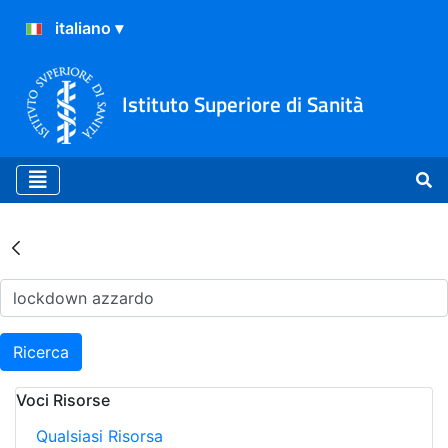
Istituto Superiore di Sanità
Risultati della Ricerca - Ar
Ricerca
Voci Risorse
Qualsiasi Risorsa