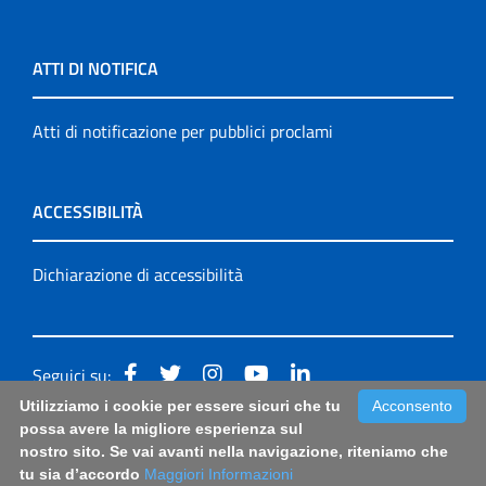
ATTI DI NOTIFICA
Atti di notificazione per pubblici proclami
ACCESSIBILITÀ
Dichiarazione di accessibilità
Seguici su:
Utilizziamo i cookie per essere sicuri che tu
Acconsento
Accessibilità: form di segnalazione di prima istanza per
possa avere la migliore esperienza sul
nostro sito. Se vai avanti nella navigazione, riteniamo che
questa pagina
|
Note Legali
|
Sitemap
tu sia d’accordo
Maggiori Informazioni