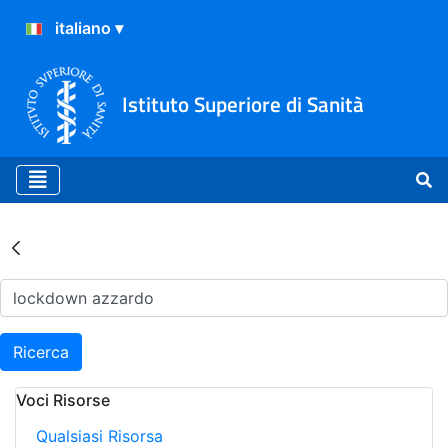
Istituto Superiore di Sanità
Risultati della Ricerca - Ar
Ricerca
Voci Risorse
Qualsiasi Risorsa