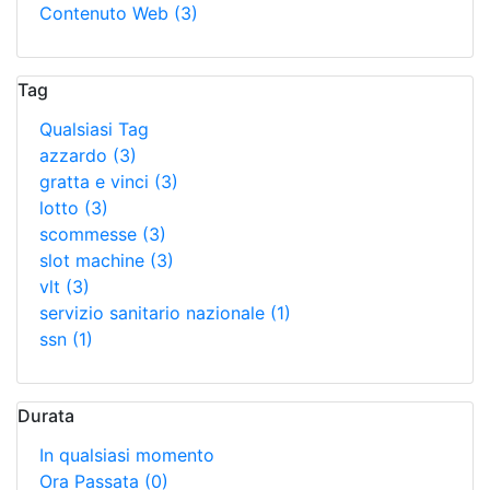
Contenuto Web
(3)
Tag
Qualsiasi Tag
azzardo
(3)
gratta e vinci
(3)
lotto
(3)
scommesse
(3)
slot machine
(3)
vlt
(3)
servizio sanitario nazionale
(1)
ssn
(1)
Durata
In qualsiasi momento
Ora Passata
(0)