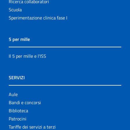
Ricerca collaboratori
Scuola
Sperimentazione clinica fase I
5 per mille
Il 5 per mille e l'ISS
SERVIZI
Aule
Bandi e concorsi
Biblioteca
Patrocini
Tariffe dei servizi a terzi