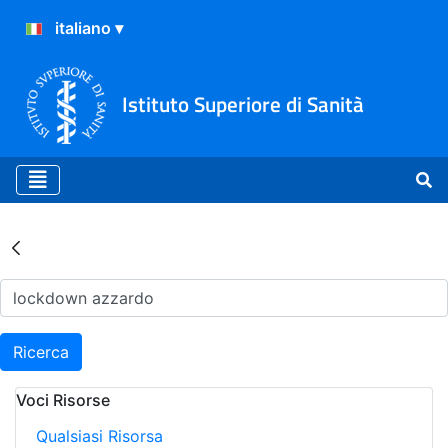
Istituto Superiore di Sanità
Risultati della Ricerca - Ar
Ricerca
Voci Risorse
Qualsiasi Risorsa