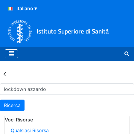
Istituto Superiore di Sanità
Risultati della Ricerca - Ar
Ricerca
Voci Risorse
Qualsiasi Risorsa