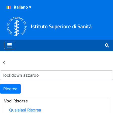
Istituto Superiore di Sanità
Risultati della Ricerca - Ar
Ricerca
Voci Risorse
Qualsiasi Risorsa