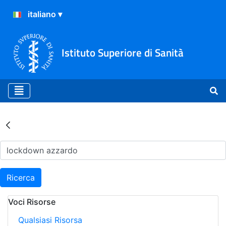
Istituto Superiore di Sanità
Risultati della Ricerca - Ar
Ricerca
Voci Risorse
Qualsiasi Risorsa