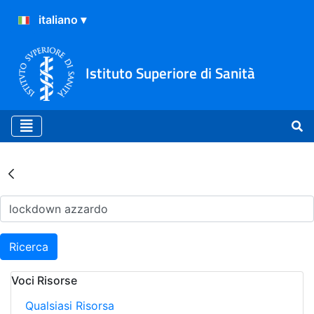
Istituto Superiore di Sanità
Risultati della Ricerca - Ar
Ricerca
Voci Risorse
Qualsiasi Risorsa