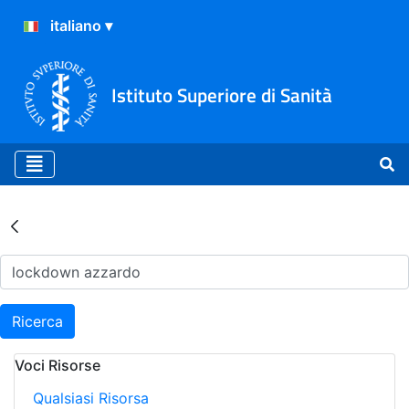
Istituto Superiore di Sanità
Risultati della Ricerca - Ar
Ricerca
Voci Risorse
Qualsiasi Risorsa