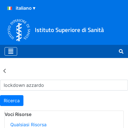
Istituto Superiore di Sanità
Risultati della Ricerca - Ar
Ricerca
Voci Risorse
Qualsiasi Risorsa