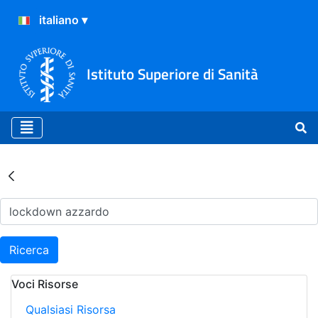
Istituto Superiore di Sanità
Risultati della Ricerca - Ar
Ricerca
Voci Risorse
Qualsiasi Risorsa