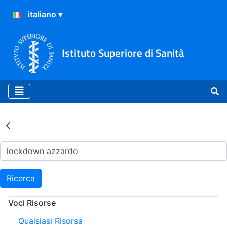
Istituto Superiore di Sanità
Risultati della Ricerca - Ar
Ricerca
Voci Risorse
Qualsiasi Risorsa