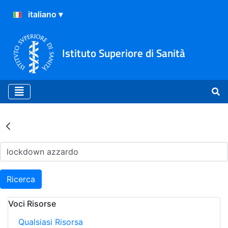
Istituto Superiore di Sanità
Risultati della Ricerca - Ar
Ricerca
Voci Risorse
Qualsiasi Risorsa