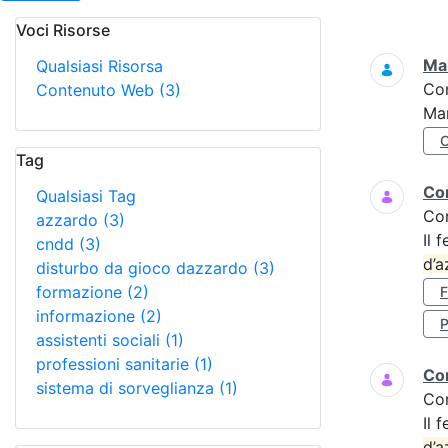
Voci Risorse
Ricerca
Mar
Qualsiasi Risorsa
Co
Contenuto Web
(3)
Mar
Tag
Cor
Qualsiasi Tag
Co
azzardo
(3)
Il 
cndd
(3)
d’a
disturbo da gioco dazzardo
(3)
formazione
(2)
informazione
(2)
P
assistenti sociali
(1)
professioni sanitarie
(1)
Cor
sistema di sorveglianza
(1)
Co
Il 
d’a