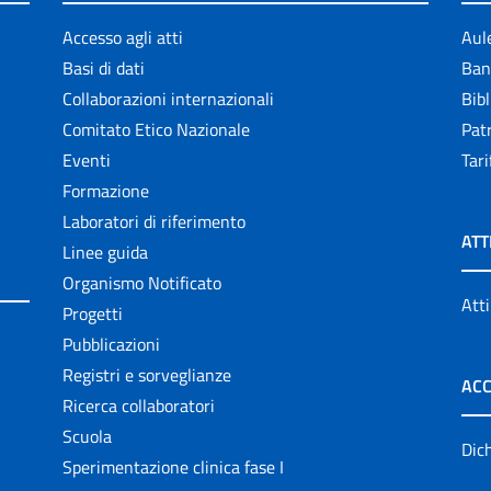
Accesso agli atti
Aul
Basi di dati
Ban
Collaborazioni internazionali
Bibl
Comitato Etico Nazionale
Patr
Eventi
Tari
Formazione
Laboratori di riferimento
ATT
Linee guida
Organismo Notificato
Atti
Progetti
Pubblicazioni
Registri e sorveglianze
ACC
Ricerca collaboratori
Scuola
Dich
Sperimentazione clinica fase I