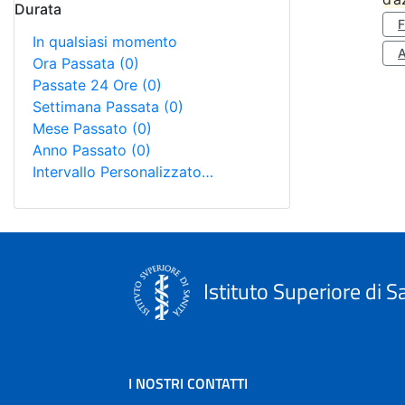
Durata
In qualsiasi momento
A
Ora Passata
(0)
Passate 24 Ore
(0)
Settimana Passata
(0)
Mese Passato
(0)
Anno Passato
(0)
Intervallo Personalizzato…
Istituto Superiore di S
I NOSTRI CONTATTI