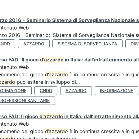
zo 2016 - Seminario Sistema di Sorveglianza Nazionale s
ntenuto Web
zo 2016 - Seminario: 'Sistema di Sorveglianza Nazionale 
CNDD
AZZARDO
SISTEMA DI SORVEGLIANZA
DIS
so FAD “Il gioco
d’azzardo
in Italia: dall’intrattenimento al
ntenuto Web
fenomeno del gioco
d’azzardo
è in continua crescita e in qu
zzardo
può esitare in sviluppo di...
FORMAZIONE
CNDD
AZZARDO
INFORMAZIONE
ROFESSIONI SANITARIE
so FAD: Il gioco
d’azzardo
in Italia: dall’intrattenimento a
ntenuto Web
fenomeno del gioco
d’azzardo
è in continua crescita e in qu
zzardo
può esitare in sviluppo di...