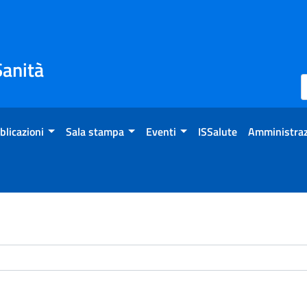
Sanità
blicazioni
Sala stampa
Eventi
ISSalute
Amministraz
chivio