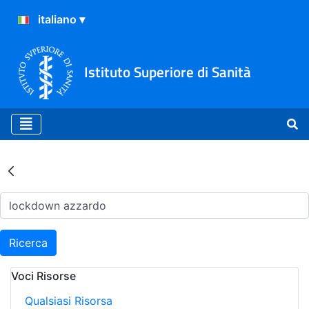
Istituto Superiore di Sanità
Risultati della Ricerca - Ar
Ricerca
Voci Risorse
Qualsiasi Risorsa