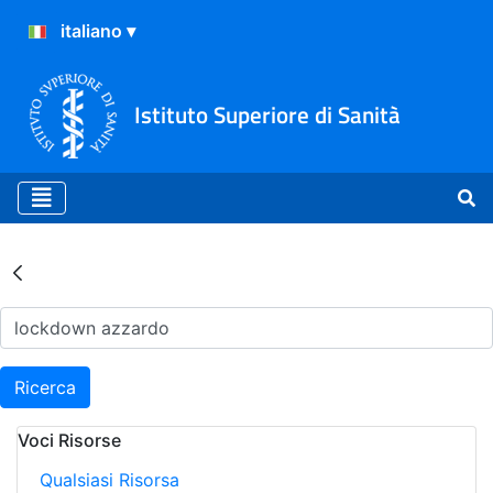
Istituto Superiore di Sanità
Risultati della Ricerca - Ar
Ricerca
Voci Risorse
Qualsiasi Risorsa