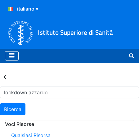
Istituto Superiore di Sanità
Risultati della Ricerca - Ar
Ricerca
Voci Risorse
Qualsiasi Risorsa