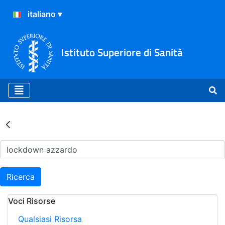
Istituto Superiore di Sanità
Risultati della Ricerca - Ar
Ricerca
Voci Risorse
Qualsiasi Risorsa