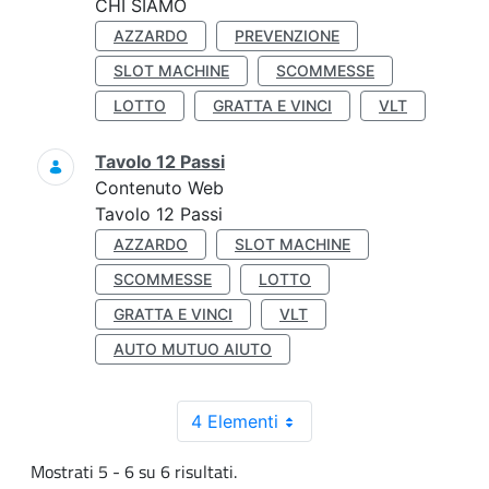
CHI SIAMO
AZZARDO
PREVENZIONE
SLOT MACHINE
SCOMMESSE
LOTTO
GRATTA E VINCI
VLT
Tavolo 12 Passi
Contenuto Web
Tavolo 12 Passi
AZZARDO
SLOT MACHINE
SCOMMESSE
LOTTO
GRATTA E VINCI
VLT
AUTO MUTUO AIUTO
4 Elementi
Mostrati 5 - 6 su 6 risultati.