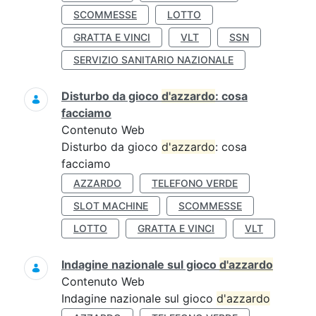
SCOMMESSE
LOTTO
GRATTA E VINCI
VLT
SSN
SERVIZIO SANITARIO NAZIONALE
Disturbo da gioco
d'azzardo
: cosa
facciamo
Contenuto Web
Disturbo da gioco
d'azzardo
: cosa
facciamo
AZZARDO
TELEFONO VERDE
SLOT MACHINE
SCOMMESSE
LOTTO
GRATTA E VINCI
VLT
Indagine nazionale sul gioco
d'azzardo
Contenuto Web
Indagine nazionale sul gioco
d'azzardo