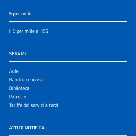
5 per mille
Il 5 per mille e l'ISS
SERVIZI
Aule
Bandi e concorsi
Biblioteca
Patrocini
Tariffe dei servizi a terzi
ATTI DI NOTIFICA