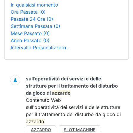
In qualsiasi momento
Ora Passata
(0)
Passate 24 Ore
(0)
Settimana Passata
(0)
Mese Passato
(0)
Anno Passato
(0)
Intervallo Personalizzato…
Ricerca
sull'operatività dei servizi e delle
strutture per il trattamento del disturbo
da gioco di
azzardo
Contenuto Web
sull'operatività dei servizi e delle strutture
per il trattamento del disturbo da gioco di
azzardo
AZZARDO
SLOT MACHINE