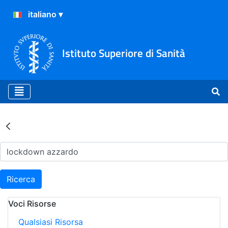
Istituto Superiore di Sanità
Risultati della Ricerca - Ar
Ricerca
Voci Risorse
Qualsiasi Risorsa