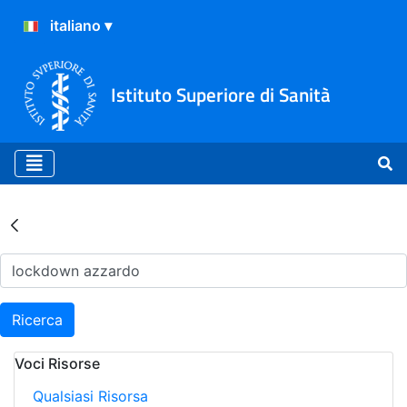
Istituto Superiore di Sanità
Risultati della Ricerca - Ar
Ricerca
Voci Risorse
Qualsiasi Risorsa