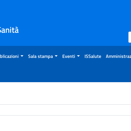
Sanità
blicazioni
Sala stampa
Eventi
ISSalute
Amministraz
chivio