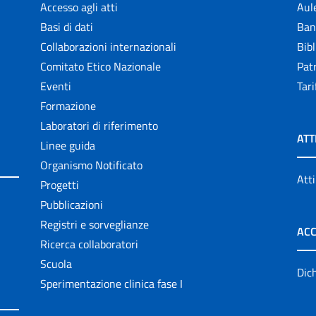
Accesso agli atti
Aul
Basi di dati
Ban
Collaborazioni internazionali
Bibl
Comitato Etico Nazionale
Patr
Eventi
Tari
Formazione
Laboratori di riferimento
ATT
Linee guida
Organismo Notificato
Atti
Progetti
Pubblicazioni
Registri e sorveglianze
ACC
Ricerca collaboratori
Scuola
Dich
Sperimentazione clinica fase I