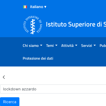
Salta al Contenuto
Salta al Footer
Istituto Superiore di 
Chi siamo
Temi
Attività
Servizi
Pub
Protezione dei dati
Risultati della Ricerca - Ar
Ricerca