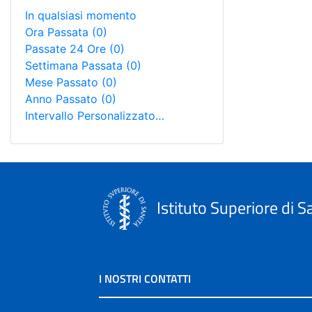
In qualsiasi momento
Ora Passata
(0)
Passate 24 Ore
(0)
Settimana Passata
(0)
Mese Passato
(0)
Anno Passato
(0)
Intervallo Personalizzato…
Istituto Superiore di S
I NOSTRI CONTATTI