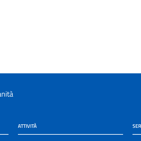
anità
ATTIVITÀ
SER