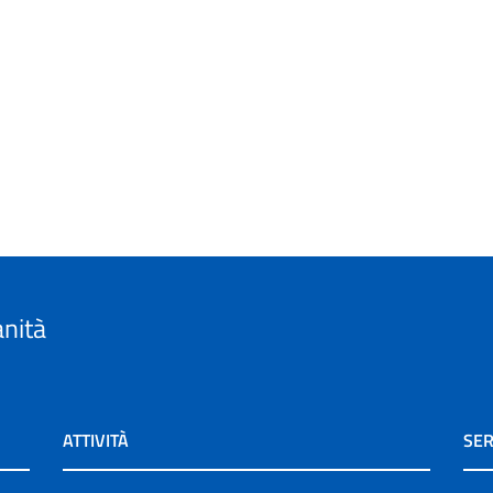
anità
ATTIVITÀ
SER