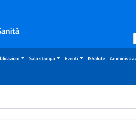
Sanità
blicazioni
Sala stampa
Eventi
ISSalute
Amministraz
chivio