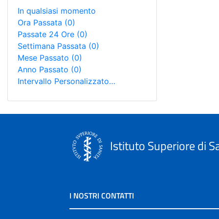
In qualsiasi momento
Ora Passata
(0)
Passate 24 Ore
(0)
Settimana Passata
(0)
Mese Passato
(0)
Anno Passato
(0)
Intervallo Personalizzato…
Istituto Superiore di S
I NOSTRI CONTATTI