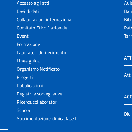
Accesso agli atti
Aul
Basi di dati
Ban
Collaborazioni internazionali
Bibl
Comitato Etico Nazionale
Patr
Eventi
Tari
Formazione
Laboratori di riferimento
ATT
Linee guida
Organismo Notificato
Atti
Progetti
Pubblicazioni
Registri e sorveglianze
ACC
Ricerca collaboratori
Scuola
Dich
Sperimentazione clinica fase I