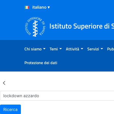
Salta al Contenuto
Salta al Footer
Istituto Superiore di 
Chi siamo
Temi
Attività
Servizi
Pub
Protezione dei dati
Risultati della Ricerca - Ar
Ricerca