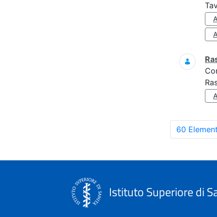
Tav
Ra
Co
Ra
60 Element
Istituto Superiore di S