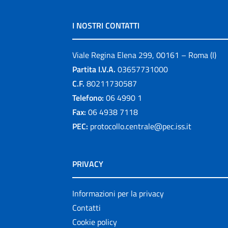
I NOSTRI CONTATTI
Viale Regina Elena 299, 00161 – Roma (I)
Partita I.V.A.
03657731000
C.F.
80211730587
Telefono:
06 4990 1
Fax:
06 4938 7118
PEC:
protocollo.centrale@pec.iss.it
PRIVACY
Informazioni per la privacy
Contatti
Cookie policy