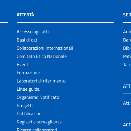
ATTIVITÀ
SER
Accesso agli atti
Aul
Basi di dati
Ban
Collaborazioni internazionali
Bibl
Comitato Etico Nazionale
Patr
Eventi
Tari
Formazione
Laboratori di riferimento
ATT
Linee guida
Organismo Notificato
Atti
Progetti
Pubblicazioni
Registri e sorveglianze
ACC
Ricerca collaboratori