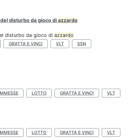
o del disturbo da gioco di
azzardo
 del disturbo da gioco di
azzardo
GRATTA E VINCI
VLT
SSN
MMESSE
LOTTO
GRATTA E VINCI
VLT
MMESSE
LOTTO
GRATTA E VINCI
VLT