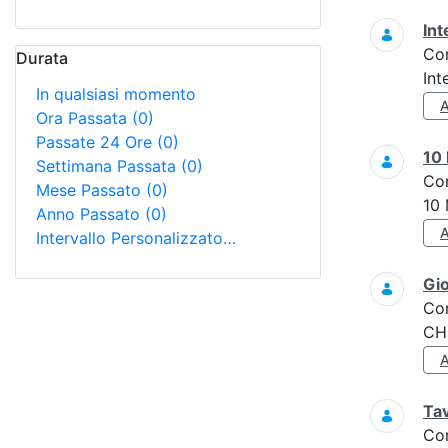
Int
Co
Durata
Int
In qualsiasi momento
Ora Passata
(0)
Passate 24 Ore
(0)
10 
Settimana Passata
(0)
Co
Mese Passato
(0)
10 
Anno Passato
(0)
Intervallo Personalizzato…
Gi
Co
CH
Tav
Co