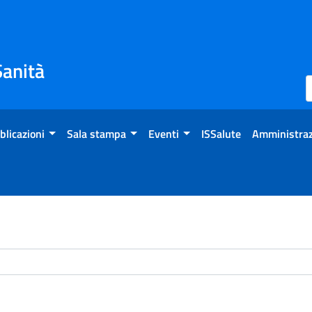
Sanità
blicazioni
Sala stampa
Eventi
ISSalute
Amministraz
chivio