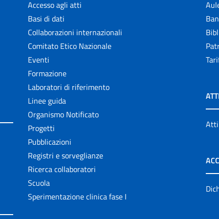
Accesso agli atti
Aul
Basi di dati
Ban
Collaborazioni internazionali
Bibl
Comitato Etico Nazionale
Patr
Eventi
Tari
Formazione
Laboratori di riferimento
ATT
Linee guida
Organismo Notificato
Atti
Progetti
Pubblicazioni
Registri e sorveglianze
ACC
Ricerca collaboratori
Scuola
Dich
Sperimentazione clinica fase I