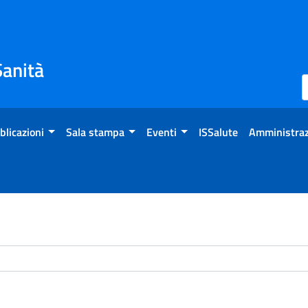
Sanità
blicazioni
Sala stampa
Eventi
ISSalute
Amministraz
chivio