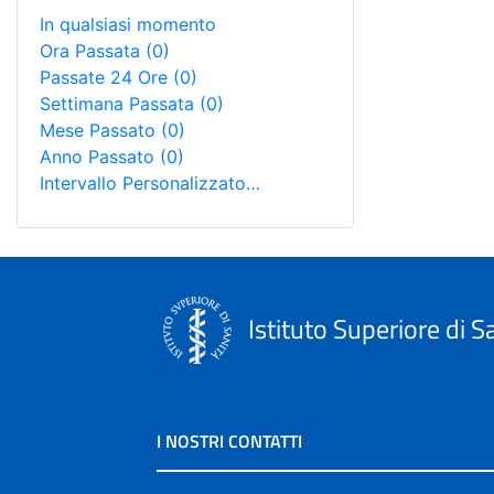
In qualsiasi momento
Ora Passata
(0)
Passate 24 Ore
(0)
Settimana Passata
(0)
Mese Passato
(0)
Anno Passato
(0)
Intervallo Personalizzato…
Istituto Superiore di S
I NOSTRI CONTATTI