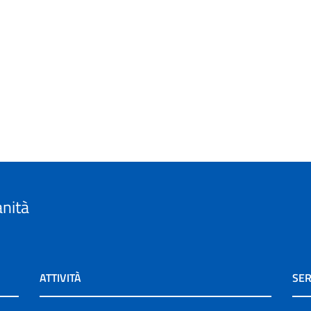
anità
ATTIVITÀ
SER