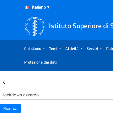
Salta al Contenuto
Salta al Footer
Istituto Superiore di 
Chi siamo
Temi
Attività
Servizi
Pub
Protezione dei dati
Risultati della Ricerca - Ar
Ricerca